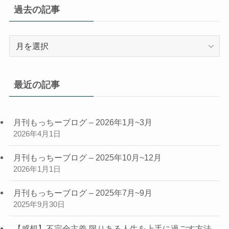
過去の記事
過
去
の
記
最近の記事
事
月刊もっちーブログ – 2026年1月~3月
2026年4月1日
月刊もっちーブログ – 2025年10月~12月
2026年1月1日
月刊もっちーブログ – 2025年7月~9月
2025年9月30日
【感想】不完全主義 限りある人生を上手に過ごす方法