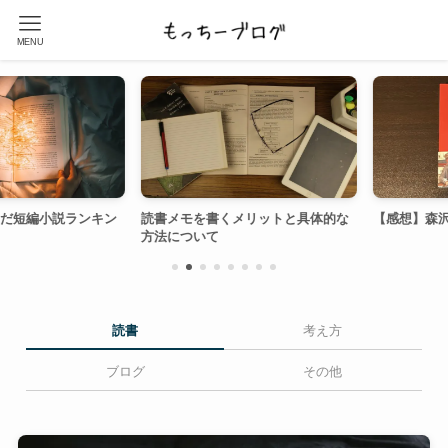
MENU
短編小説ランキン
読書メモを書くメリットと具体的な
【感想】森沢カ
方法について
読書
考え方
ブログ
その他