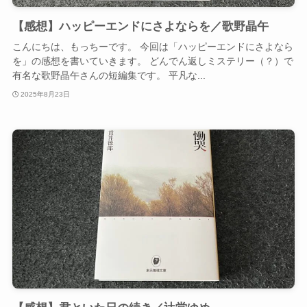
【感想】ハッピーエンドにさよならを／歌野晶午
こんにちは、もっちーです。 今回は「ハッピーエンドにさよなら
を」の感想を書いていきます。 どんでん返しミステリー（？）で
有名な歌野晶午さんの短編集です。 平凡な...
2025年8月23日