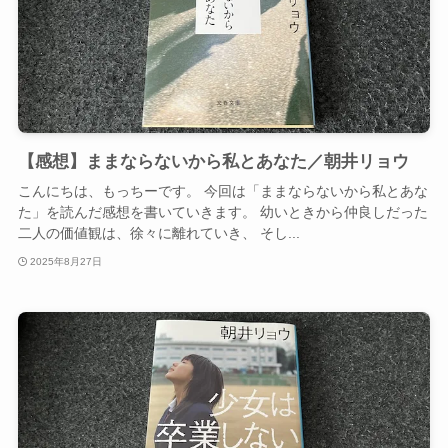
【感想】ままならないから私とあなた／朝井リョウ
こんにちは、もっちーです。 今回は「ままならないから私とあな
た」を読んだ感想を書いていきます。 幼いときから仲良しだった
二人の価値観は、徐々に離れていき、 そし...
2025年8月27日