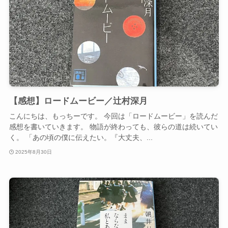
【感想】ロードムービー／辻村深月
こんにちは、もっちーです。 今回は「ロードムービー」を読んだ
感想を書いていきます。 物語が終わっても、彼らの道は続いてい
く。 「あの頃の僕に伝えたい。『大丈夫、...
2025年8月30日