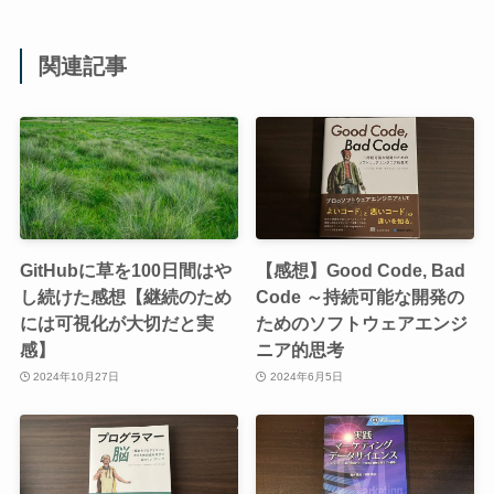
関連記事
GitHubに草を100日間はや
【感想】Good Code, Bad
し続けた感想【継続のため
Code ～持続可能な開発の
には可視化が大切だと実
ためのソフトウェアエンジ
感】
ニア的思考
2024年10月27日
2024年6月5日