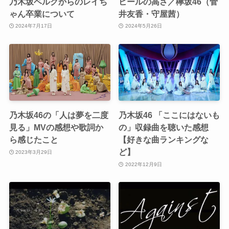
乃木坂ベルクからのレイち
ヒールの高さ／欅坂46（菅
ゃん卒業について
井友香・守屋茜）
2024年7月17日
2024年5月26日
乃木坂46の「人は夢を二度
乃木坂46 「ここにはないも
見る」MVの感想や歌詞か
の」収録曲を聴いた感想
ら感じたこと
【好きな曲ランキングな
ど】
2023年3月29日
2022年12月9日