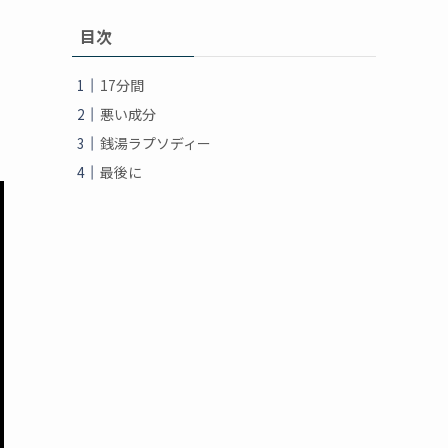
目次
17分間
悪い成分
銭湯ラプソディー
最後に