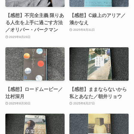
【感想】不完全主義 限りあ
【感想】C線上のアリア／
る人生を上手に過ごす方法
湊かなえ
／オリバー・バークマン
2025年8月31日
2025年9月23日
【感想】ロードムービー／
【感想】ままならないから
辻村深月
私とあなた／朝井リョウ
2025年8月30日
2025年8月27日