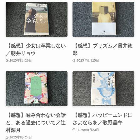
【感想】少女は卒業しない
【感想】プリズム／貫井徳
／朝井リョウ
郎
2025年8月26日
2025年8月25日
【感想】噛み合わない会話
【感想】ハッピーエンドに
と、ある過去について／辻
さよならを／歌野晶午
村深月
2025年8月23日
2025年8月24日