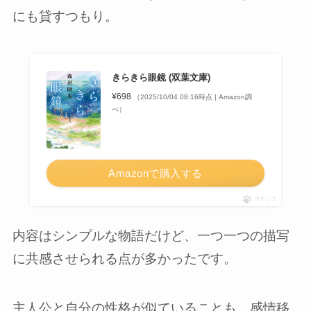
にも貸すつもり。
きらきら眼鏡 (双葉文庫)
¥698
（2025/10/04 08:16時点 | Amazon調
べ）
Amazonで購入する
ポチップ
内容はシンプルな物語だけど、一つ一つの描写
に共感させられる点が多かったです。
主人公と自分の性格が似ていることも、感情移