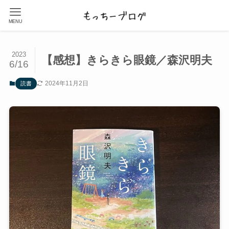
MENU
2023
【感想】きらきら眼鏡／森沢明夫
6/16
2024年11月2日
読書