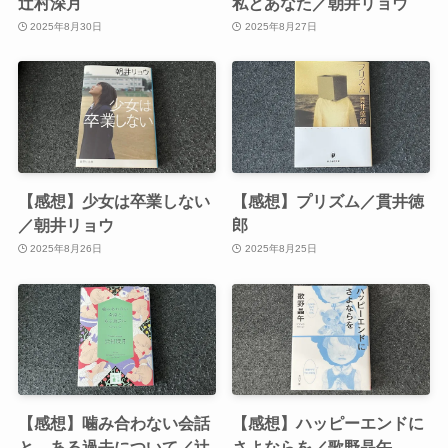
辻村深月
私とあなた／朝井リョウ
2025年8月30日
2025年8月27日
【感想】少女は卒業しない
【感想】プリズム／貫井徳
／朝井リョウ
郎
2025年8月26日
2025年8月25日
【感想】噛み合わない会話
【感想】ハッピーエンドに
と、ある過去について／辻
さよならを／歌野晶午